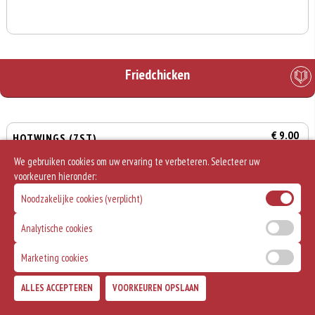
Friedchicken
€ 9.00
HOTWINGS (7ST)
We gebruiken cookies om uw ervaring te verbeteren. Selecteer uw
voorkeuren hieronder:
Noodzakelijke cookies (verplicht)
€ 14.00
HOTWINGS (12ST)
Analytische cookies
Marketing cookies
0
€ 0,00
€ 19.50
ALLES ACCEPTEREN
VOORKEUREN OPSLAAN
HOTWINGS (20ST)