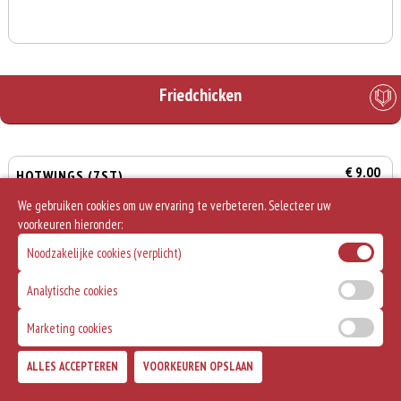
Friedchicken
€ 9.00
HOTWINGS (7ST)
We gebruiken cookies om uw ervaring te verbeteren. Selecteer uw
voorkeuren hieronder:
Noodzakelijke cookies (verplicht)
€ 14.00
HOTWINGS (12ST)
Analytische cookies
Marketing cookies
0
€ 0,00
€ 19.50
ALLES ACCEPTEREN
VOORKEUREN OPSLAAN
HOTWINGS (20ST)